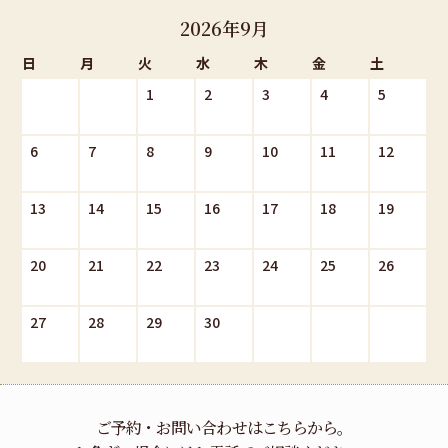
ユーザーはGoogle広告のオプトアウトページにアクセスして、
2026年9月
GoogleによるCookieの使用を無効にできます（または、Network
Advertising Initiativeのオプトアウトページにアクセスして、第三者配
日
月
火
水
木
金
土
信事業者によるCookieの使用を無効にできます）。
1
2
3
4
5
Googleを含む第三者配信事業者はCookieを使用して、当ウェブサイ
トへの過去のアクセス情報に基づいて広告を配信します。
Googleを含む第三者配信事業者によりインターネット上のさまざま
6
7
8
9
10
11
12
なサイトに当院の広告が掲載されています。
13
14
15
16
17
18
19
20
21
22
23
24
25
26
27
28
29
30
ご予約・お問い合わせはこちらから。