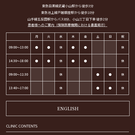
東急目黒線武蔵小山駅から徒歩3分
東急池上線戸越銀座駅から徒歩10分
山手線五反田駅からバス8分、小山三丁目下車 徒歩2分
患者様へのご案内（保険医療機関における書面掲示）
月
火
水
木
金
土
日
祝
09:00～13:00
●
●
休
●
●
休
14:30～18:00
●
●
休
●
●
休
09:00～12:30
休
●
●
休
13:40～17:00
休
●
●
休
ENGLISH
CLINIC CONTENTS