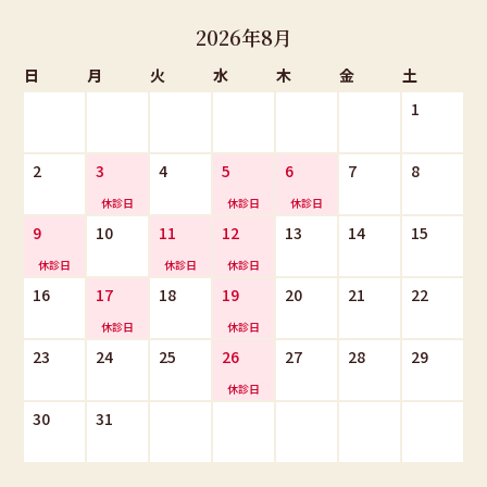
切なデータ管理を実施しています。
2026年8月
また、第三者に漏洩、または外部から改変されることのないよう、厳
日
月
火
水
木
金
土
重なセキュリティ対策を実施しています。 当院は、当院ウェブサイト
の運営にかかる業務、または患者さまの個人情報の利用・管理等にか
1
かる業務を社外に委託する場合は、当該委託先による個人情報の取り
扱いについて厳正に監督・管理いたします。
2
3
4
5
6
7
8
○個人情報の照会および訂正などについて
患者さまが、ご自身の個人情報の照会および編集（訂正、追加または
9
10
11
12
13
14
15
削除）などを希望される場合は、直接医院にお電話でご連絡いただけ
れば、適切に対応させていただきます。
16
17
18
19
20
21
22
○オプトアウト（その後の情報の受け取りを停止）するための
手順
23
24
25
26
27
28
29
患者さまが、オプトアウト（その後の情報の受け取りの停止）を希望
される場合は、直接医院にお電話でご連絡いただければ、適切に対応
30
31
させていただきます。
○リマーケティングについて