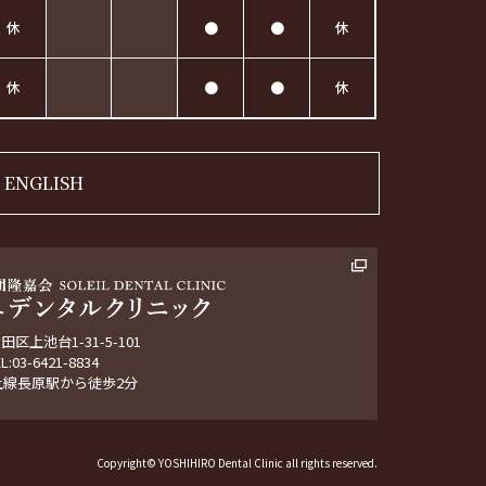
休
●
●
休
休
●
●
休
ENGLISH
区上池台1-31-5-101
EL:03-6421-8834
上線長原駅から徒歩2分
Copyright© YOSHIHIRO Dental Clinic all rights reserved.