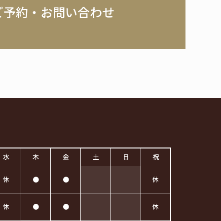
ご予約・お問い合わせ
水
木
金
土
日
祝
休
●
●
休
休
●
●
休