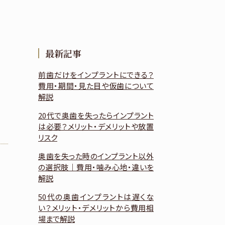
最新記事
前歯だけをインプラントにできる？
費用・期間・見た目や仮歯について
解説
20代で奥歯を失ったらインプラント
は必要？メリット・デメリットや放置
リスク
奥歯を失った時のインプラント以外
の選択肢｜費用・噛み心地・違いを
解説
50代の奥歯インプラントは遅くな
い？メリット・デメリットから費用相
場まで解説