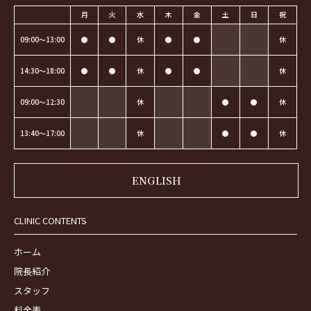
月
火
水
木
金
土
日
祝
09:00～13:00
●
●
休
●
●
休
14:30～18:00
●
●
休
●
●
休
09:00～12:30
休
●
●
休
13:40～17:00
休
●
●
休
ENGLISH
CLINIC CONTENTS
ホーム
院長紹介
スタッフ
料金表