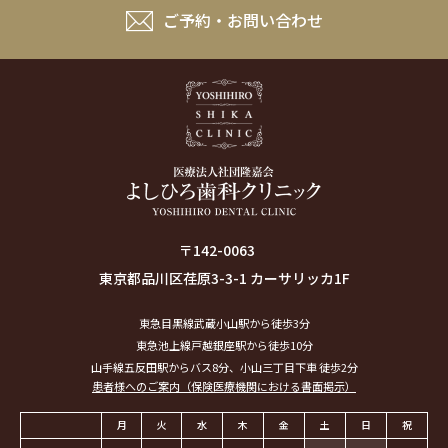
ご予約・お問い合わせ
〒142-0063
東京都品川区荏原3-3-1 カーサリッカ1F
東急目黒線武蔵小山駅から徒歩3分
東急池上線戸越銀座駅から徒歩10分
山手線五反田駅からバス8分、小山三丁目下車 徒歩2分
患者様へのご案内（保険医療機関における書面掲示）
月
火
水
木
金
土
日
祝