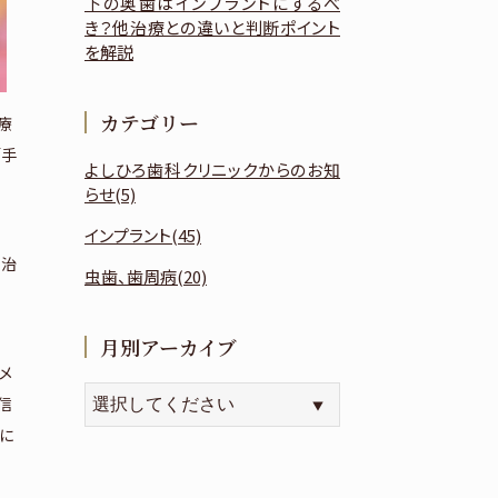
下の奥歯はインプラントにするべ
き？他治療との違いと判断ポイント
を解説
カテゴリー
療
「手
よしひろ歯科クリニックからのお知
らせ(5)
インプラント(45)
、治
虫歯、歯周病(20)
月別アーカイブ
メ
信
に